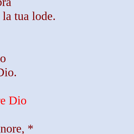
bra
la tua lode.
to
Dio.
re Dio
nore, *