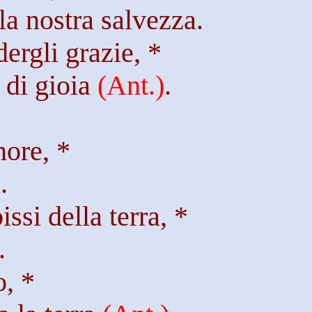
la nostra salvezza.
ergli grazie, *
 di gioia
(
Ant
.)
.
nore, *
.
ssi della terra, *
.
o, *