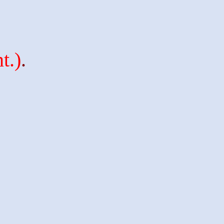
t
.)
.