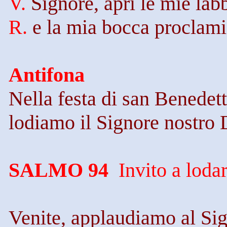
V.
Signore, apri le mie lab
R.
e la mia bocca proclami 
Antifona
Nella festa di san Benedet
lodiamo il Signore nostro 
SALMO 94
Invito a loda
Venite, applaudiamo al Sig