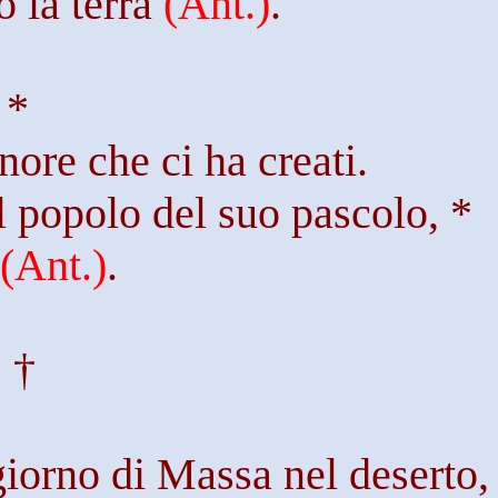
 la terra
(
Ant
.)
.
 *
nore che ci ha creati.
il popolo del suo pascolo, *
e
(
Ant
.)
.
: †
giorno di Massa nel deserto,