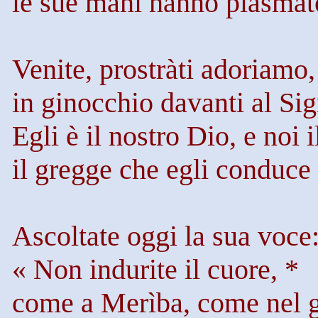
le sue mani hanno plasmato
Venite,
prostràti
adoriamo,
in ginocchio davanti al Sig
Egli è il nostro Dio, e noi 
il gregge che egli conduc
Ascoltate oggi la sua voce
« Non indurite il cuore, *
come a
Merìba
, come nel 