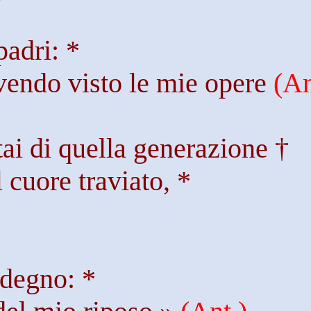
padri: *
vendo visto le mie opere
(
An
tai di quella generazione †
 cuore traviato, *
sdegno: *