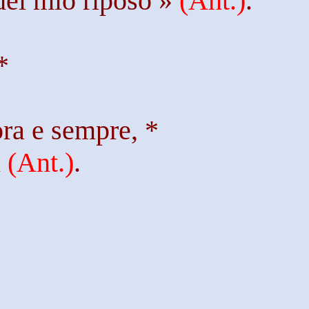
del mio riposo »
(
Ant
.)
.
*
ora e sempre, *
n
(
Ant
.)
.