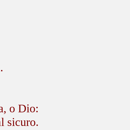
.
a, o Dio:
l sicuro.