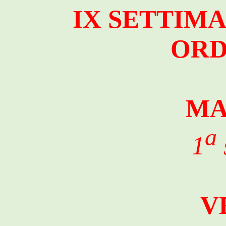
IX SETTIM
ORD
MA
a
1
V