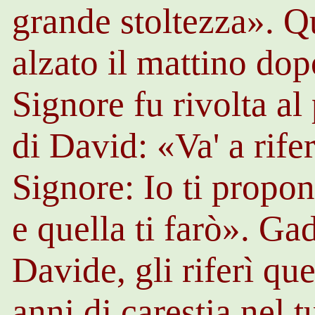
grande stoltezza». Q
alzato il mattino dop
Signore fu rivolta al
di David: «Va' a rife
Signore: Io ti propon
e quella ti farò».
Ga
Davide, gli riferì qu
anni di carestia nel 