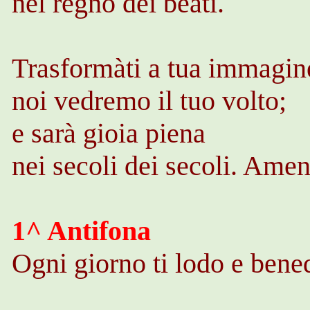
nel regno dei beati.
Trasformàti
a tua immagin
noi vedremo il tuo volto;
e sarà gioia piena
nei secoli dei secoli. Amen
1^ Antifona
Ogni giorno ti lodo e bened