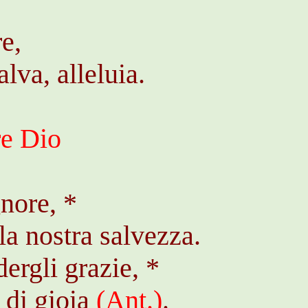
e,
lva, alleluia.
re Dio
nore, *
la nostra salvezza.
ergli grazie, *
 di gioia
(
Ant
.)
.