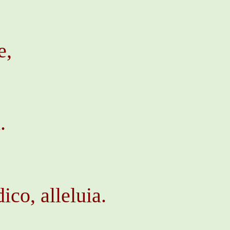
e,
.
ico, alleluia.