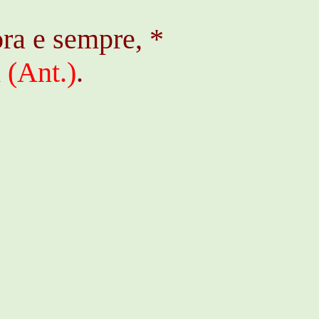
ora e sempre, *
n
(
Ant
.)
.