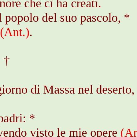
nore che ci ha creati.
il popolo del suo pascolo, *
e
(
Ant
.)
.
: †
giorno di Massa nel deserto,
padri: *
vendo visto le mie opere
(
An