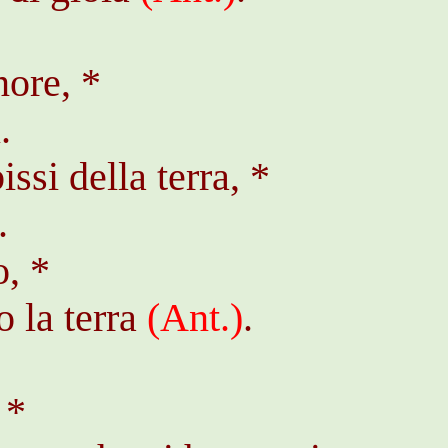
nore, *
.
ssi della terra, *
.
o, *
 la terra
(
Ant
.)
.
 *