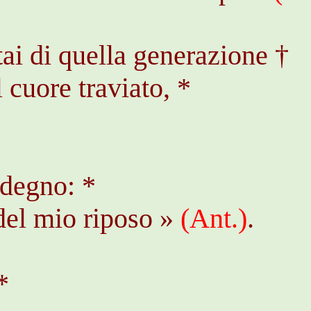
tai di quella generazione †
 cuore traviato, *
sdegno: *
del mio riposo »
(
Ant
.)
.
*