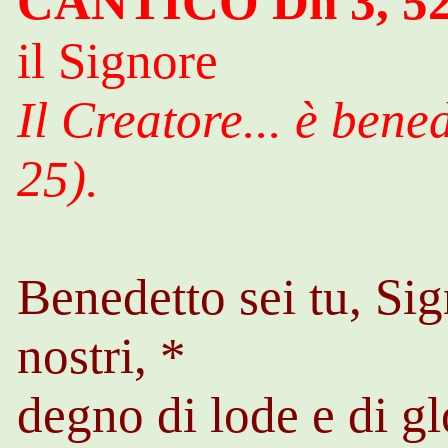
CANTICO
Dn
3, 5
il Signore
Il Creatore... è bened
25).
Benedetto sei tu, Sig
nostri, *
degno di lode e di gl