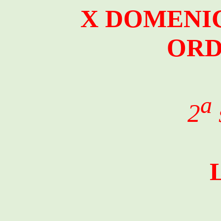
X DOMENI
ORD
a
2