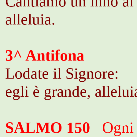
Cantiamo un inno al 
alleluia.
3^ Antifona
Lodate il Signore:
egli è grande, allelui
SALMO 150
Ogni v