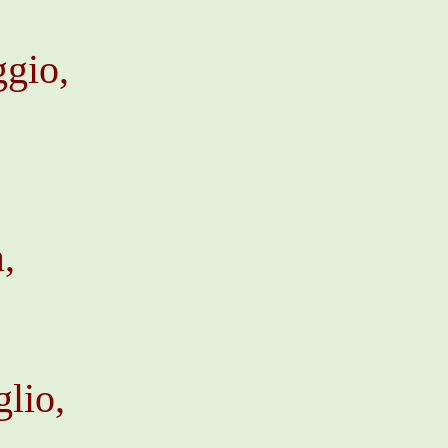
ggio,
,
glio,