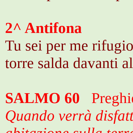
2^ Antifona
Tu sei per me rifugio
torre salda davanti al
SALMO 60
Preghie
Quando verrà disfatt
abitazione sulla ter