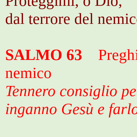
Proteggimi, o Dio,
dal terrore del nemic
SALMO 63
Preghier
nemico
Tennero consiglio pe
inganno Gesù e farlo