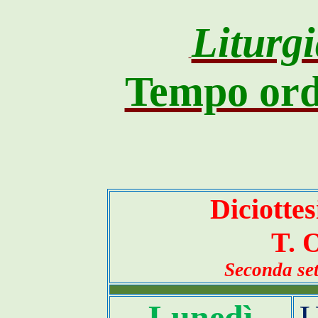
Liturgi
Tempo ord
Diciotte
T. 
Seconda
set
Lunedì